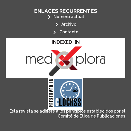
ENLACES RECURRENTES
Número actual
Archivo
Contacto
its stakeholders.
publications, governed by and for
of web-based scholary
ensures the long-term survival
CLOCKSS is a dak archive that
Esta revista se adhiere a los principios establecidos por el
Comité de Ética de Publicaciones