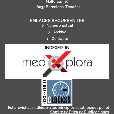
Mallorca, 310
08037 Barcelona (España)
ENLACES RECURRENTES
Número actual
Archivo
Contacto
its stakeholders.
publications, governed by and for
of web-based scholary
ensures the long-term survival
CLOCKSS is a dak archive that
Esta revista se adhiere a los principios establecidos por el
Comité de Ética de Publicaciones