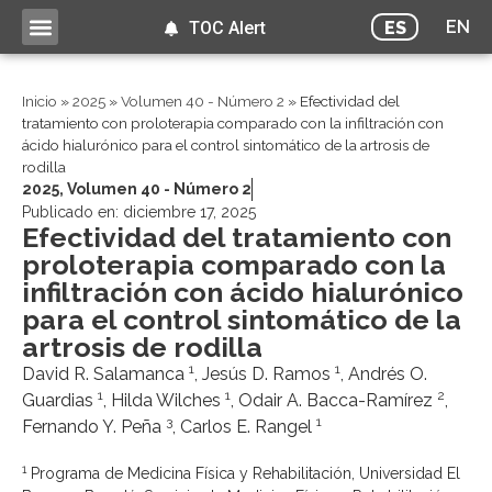
EN
ES
TOC Alert
Inicio
»
2025
»
Volumen 40 - Número 2
»
Efectividad del
tratamiento con proloterapia comparado con la infiltración con
ácido hialurónico para el control sintomático de la artrosis de
rodilla
2025
,
Volumen 40 - Número 2
Publicado en:
diciembre 17, 2025
Efectividad del tratamiento con
proloterapia comparado con la
infiltración con ácido hialurónico
para el control sintomático de la
artrosis de rodilla
1
1
David R. Salamanca
, Jesús D. Ramos
, Andrés O.
1
1
2
Guardias
, Hilda Wilches
, Odair A. Bacca-Ramírez
,
3
1
Fernando Y. Peña
, Carlos E. Rangel
1
Programa de Medicina Física y Rehabilitación, Universidad El