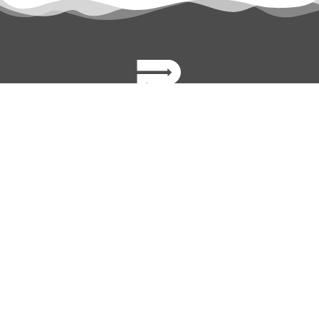
permanyer@permanyer.com
www.permanyer.com
Mallorca, 310
08037 Barcelona (España)
ENLACES RECURRENTES
Número actual
Archivo
Contacto