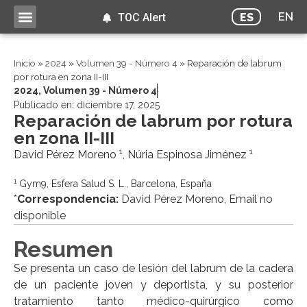
EN
ES
TOC Alert
Inicio
»
2024
»
Volumen 39 - Número 4
»
Reparación de labrum
por rotura en zona II-III
2024
,
Volumen 39 - Número 4
Publicado en:
diciembre 17, 2025
Reparación de labrum por rotura
en zona II-III
1
1
David Pérez Moreno
, Núria Espinosa Jiménez
1
Gym9, Esfera Salud S. L., Barcelona, España
*
Correspondencia:
David Pérez Moreno, Email no
disponible
Resumen
Se presenta un caso de lesión del labrum de la cadera
de un paciente joven y deportista, y su posterior
tratamiento tanto médico-quirúrgico como