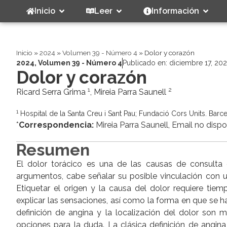
Inicio
Leer
Información
Inicio
»
2024
»
Volumen 39 - Número 4
»
Dolor y corazón
2024
,
Volumen 39 - Número 4
Publicado en:
diciembre 17, 20
Dolor y corazón
1
2
Ricard Serra Grima
, Mireia Parra Saunell
1
Hospital de la Santa Creu i Sant Pau; Fundació Cors Units. Barc
*
Correspondencia:
Mireia Parra Saunell, Email no dispo
Resumen
El dolor torácico es una de las causas de consulta d
argumentos, cabe señalar su posible vinculación con un
Etiquetar el origen y la causa del dolor requiere tiem
explicar las sensaciones, así como la forma en que se ha
definición de angina y la localización del dolor son 
opciones para la duda. La clásica definición de angina