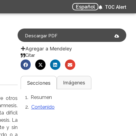
Español
TOC Alert
Descargar PDF
Agregar a Mendeley
Citar
Imágenes
Secciones
Resumen
re otros
amnesis.
Contenido
 difícil
esis. La
te y sin
rdo, o a