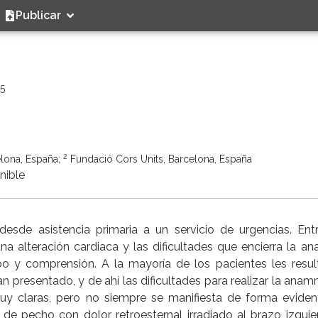
Publicar
25
2
elona, España;
Fundació Cors Units, Barcelona, España
nible
esde asistencia primaria a un servicio de urgencias. Ent
a alteración cardiaca y las dificultades que encierra la an
po y comprensión. A la mayoría de los pacientes les resulta
n presentado, y de ahí las dificultades para realizar la anamn
muy claras, pero no siempre se manifiesta de forma eviden
 de pecho con dolor retroesternal irradiado al brazo izquie