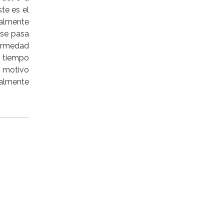
te es el
almente
 se pasa
fermedad
l tiempo
s motivo
ialmente