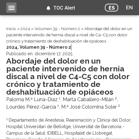
EN
ES
TOC Alert
Inicio
»
2024
»
Volumen 39 - Número 2
»
Abordaje del dolor en un
paciente intervenido de hernia discal a nivel de C4-C5 con dolor
crónico y tratamiento de deshabituación de opiáceos
2024
,
Volumen 39 - Número 2
Publicado en:
diciembre 17, 2025
Abordaje del dolor en un
paciente intervenido de hernia
discal a nivel de C4-C5 con dolor
crónico y tratamiento de
deshabituación de opiáceos
1
2
Paloma M.ª Luna-Díaz
, Marta Caballero-Milán
,
1
2
Lourdes Pérez-García
, M.ª José Colomina Soler
1
Departamento de Anestesia, Reanimación y Clínica del Dolor,
Hospital Universitari de Bellvitge, Universitat de Barcelona -
Campus de la Salut, IDIBELL, Hospitalet de Llobregat,
2