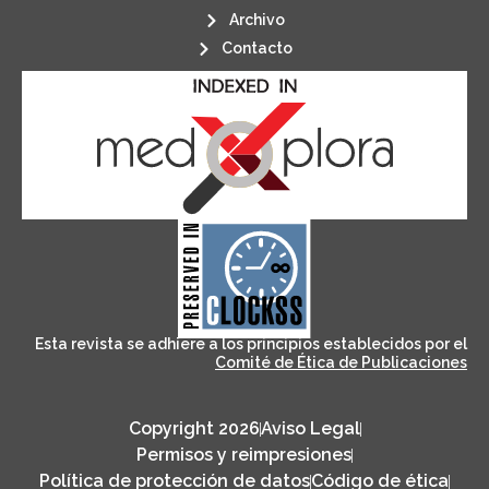
Archivo
Contacto
its stakeholders.
publications, governed by and for
of web-based scholary
ensures the long-term survival
CLOCKSS is a dak archive that
Esta revista se adhiere a los principios establecidos por el
Comité de Ética de Publicaciones
Copyright 2026
Aviso Legal
Permisos y reimpresiones
Política de protección de datos
Código de ética