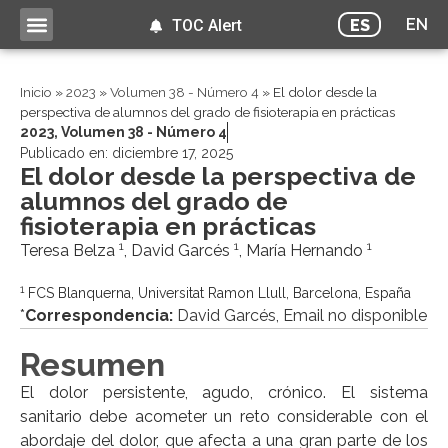
EN
ES
TOC Alert
Inicio
»
2023
»
Volumen 38 - Número 4
»
El dolor desde la
perspectiva de alumnos del grado de fisioterapia en prácticas
2023
,
Volumen 38 - Número 4
Publicado en:
diciembre 17, 2025
El dolor desde la perspectiva de
alumnos del grado de
fisioterapia en prácticas
1
1
1
Teresa Belza
, David Garcés
, María Hernando
1
FCS Blanquerna, Universitat Ramon Llull, Barcelona, España
*
Correspondencia:
David Garcés, Email no disponible
Resumen
El dolor persistente, agudo, crónico. El sistema
sanitario debe acometer un reto considerable con el
abordaje del dolor, que afecta a una gran parte de los