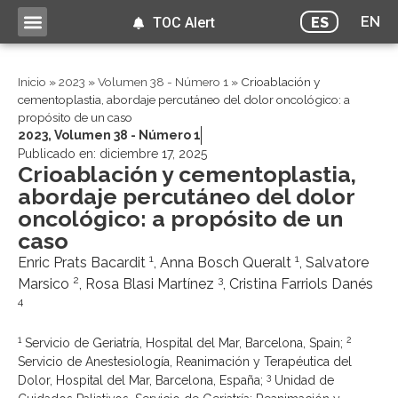
EN
ES
TOC Alert
Inicio
»
2023
»
Volumen 38 - Número 1
»
Crioablación y
cementoplastia, abordaje percutáneo del dolor oncológico: a
propósito de un caso
2023
,
Volumen 38 - Número 1
Publicado en:
diciembre 17, 2025
Crioablación y cementoplastia,
abordaje percutáneo del dolor
oncológico: a propósito de un
caso
1
1
Enric Prats Bacardit
, Anna Bosch Queralt
, Salvatore
2
3
Marsico
, Rosa Blasi Martínez
, Cristina Farriols Danés
4
1
2
Servicio de Geriatría, Hospital del Mar, Barcelona, Spain;
Servicio de Anestesiología, Reanimación y Terapéutica del
3
Dolor, Hospital del Mar, Barcelona, España;
Unidad de