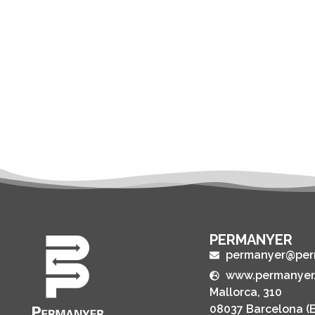
PERMANYER
permanyer@per
www.permanyer
Mallorca, 310
08037 Barcelona (