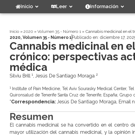
Inicio
Leer
Información
Inicio
»
2020
»
Volumen 35 - Número 1
»
Cannabis medicinal en el tr
2020
,
Volumen 35 - Número 1
Publicado en:
diciembre 17, 202
Cannabis medicinal en el
crónico: perspectivas act
médica
1
2
Silviu Brill
, Jesús De Santiago Moraga
1
Institute of Pain Medicine, Tel Aviv Sourasky Medical Center, Tel 
Quironsalud de Tenerife Santa Cruz de Tenerife, España; Grupo 
*
Correspondencia:
Jesús De Santiago Moraga, Email n
Resumen
El cannabis medicinal se ha convertido en el centro d
mayor utilización del cannabis medicinal, y la opinión