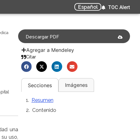
Español
TOC Alert
édica
Descargar PDF
Agregar a Mendeley
Citar
Imágenes
Secciones
pital
Resumen
Contenido
idad una
 su uso,