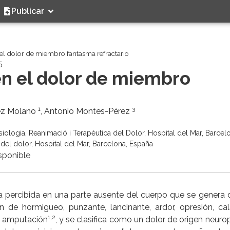
Publicar
n el dolor de miembro fantasma refractario
5
 en el dolor de miembro
1
3
uez Molano
, Antonio Montes-Pérez
iologia, Reanimació i Terapèutica del Dolor, Hospital del Mar, Barcel
del dolor, Hospital del Mar, Barcelona, España
sponible
a percibida en una parte ausente del cuerpo que se genera
de hormigueo, punzante, lancinante, ardor, opresión, ca
1,2
la amputación
, y se clasifica como un dolor de origen neuro