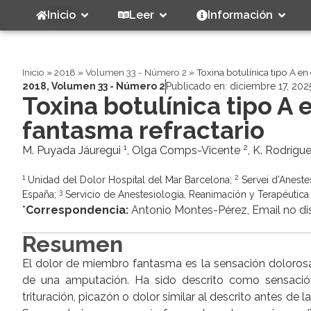
Inicio
Leer
Información
Inicio
»
2018
»
Volumen 33 - Número 2
»
Toxina botulínica tipo A e
2018
,
Volumen 33 - Número 2
Publicado en:
diciembre 17, 202
Toxina botulínica tipo A
fantasma refractario
1
2
M. Puyada Jáuregui
, Olga Comps-Vicente
, K. Rodríg
1
2
Unidad del Dolor Hospital del Mar Barcelona;
Servei d’Anestes
3
España;
Servicio de Anestesiología, Reanimación y Terapéutica 
*
Correspondencia:
Antonio Montes-Pérez, Email no di
Resumen
El dolor de miembro fantasma es la sensación doloros
de una amputación. Ha sido descrito como sensación 
trituración, picazón o dolor similar al descrito antes de 