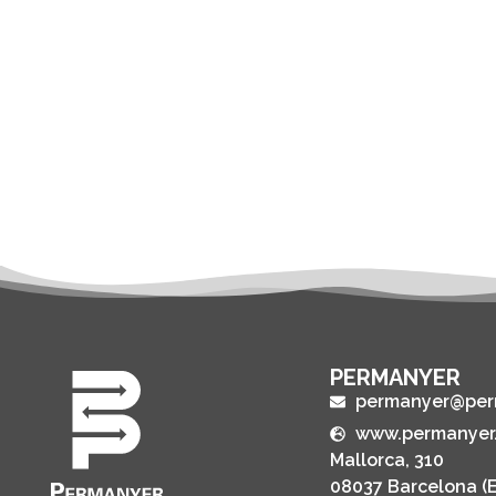
PERMANYER
permanyer@per
www.permanyer
Mallorca, 310
08037 Barcelona (