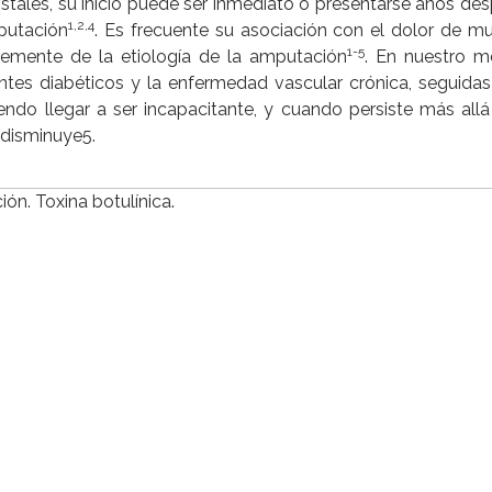
istales, su inicio puede ser inmediato o presentarse años de
1,2,4
putación
. Es frecuente su asociación con el dolor de m
1-5
ntemente de la etiología de la amputación
. En nuestro m
ntes diabéticos y la enfermedad vascular crónica, seguidas
iendo llegar a ser incapacitante, y cuando persiste más allá
 disminuye5.
n. Toxina botulínica.