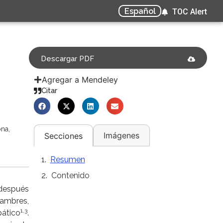
Español
TOC Alert
Descargar PDF
Agregar a Mendeley
Citar
ona,
Imágenes
Secciones
Resumen
Contenido
 después
lambres,
1,3
pático
.