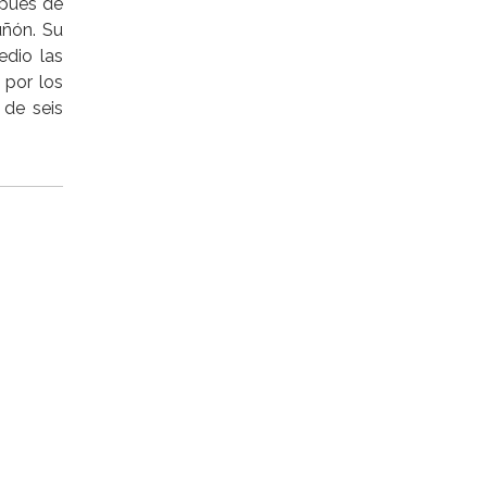
spués de
uñón. Su
edio las
 por los
 de seis