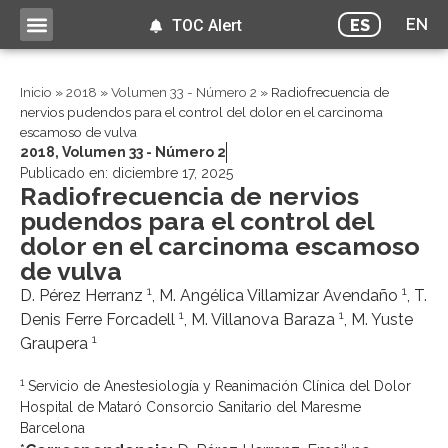
EN
ES
TOC Alert
Inicio
»
2018
»
Volumen 33 - Número 2
»
Radiofrecuencia de
nervios pudendos para el control del dolor en el carcinoma
escamoso de vulva
2018
,
Volumen 33 - Número 2
Publicado en:
diciembre 17, 2025
Radiofrecuencia de nervios
pudendos para el control del
dolor en el carcinoma escamoso
de vulva
1
1
D. Pérez Herranz
, M. Angélica Villamizar Avendaño
, T.
1
1
Denis Ferre Forcadell
, M. Villanova Baraza
, M. Yuste
1
Graupera
1
Servicio de Anestesiología y Reanimación Clínica del Dolor
Hospital de Mataró Consorcio Sanitario del Maresme
Barcelona