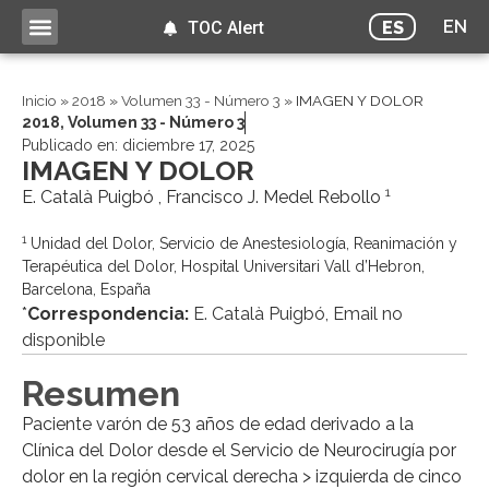
EN
ES
TOC Alert
Inicio
»
2018
»
Volumen 33 - Número 3
»
IMAGEN Y DOLOR
2018
,
Volumen 33 - Número 3
Publicado en:
diciembre 17, 2025
IMAGEN Y DOLOR
1
E. Català Puigbó , Francisco J. Medel Rebollo
1
Unidad del Dolor, Servicio de Anestesiología, Reanimación y
Terapéutica del Dolor, Hospital Universitari Vall d’Hebron,
Barcelona, España
*
Correspondencia:
E. Català Puigbó, Email no
disponible
Resumen
Paciente varón de 53 años de edad derivado a la
Clínica del Dolor desde el Servicio de Neurocirugía por
dolor en la región cervical derecha > izquierda de cinco