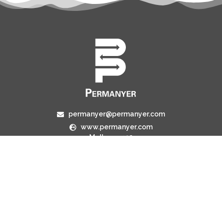
permanyer@permanyer.com
www.permanyer.com
Mallorca, 310
08037 Barcelona (España)
ENLACES RECURRENTES
Número actual
Archivo
Contacto