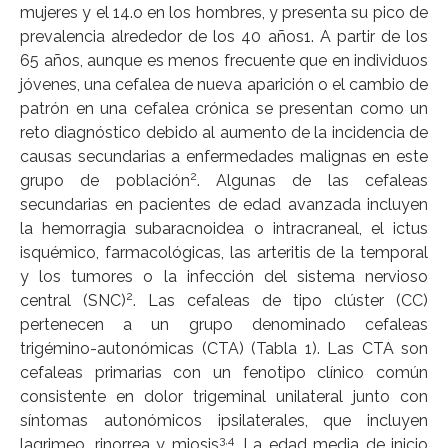
mujeres y el 14.o en los hombres, y presenta su pico de
prevalencia alrededor de los 40 años1. A partir de los
65 años, aunque es menos frecuente que en individuos
jóvenes, una cefalea de nueva aparición o el cambio de
patrón en una cefalea crónica se presentan como un
reto diagnóstico debido al aumento de la incidencia de
causas secundarias a enfermedades malignas en este
2
grupo de población
. Algunas de las cefaleas
secundarias en pacientes de edad avanzada incluyen
la hemorragia subaracnoidea o intracraneal, el ictus
isquémico, farmacológicas, las arteritis de la temporal
y los tumores o la infección del sistema nervioso
2
central (SNC)
. Las cefaleas de tipo clúster (CC)
pertenecen a un grupo denominado cefaleas
trigémino-autonómicas (CTA) (Tabla 1). Las CTA son
cefaleas primarias con un fenotipo clínico común
consistente en dolor trigeminal unilateral junto con
síntomas autonómicos ipsilaterales, que incluyen
3,4
lagrimeo, rinorrea y miosis
. La edad media de inicio