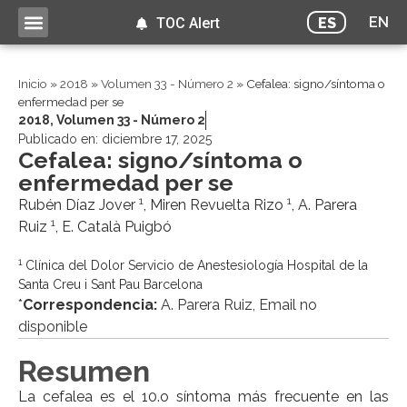
EN
ES
TOC Alert
Inicio
»
2018
»
Volumen 33 - Número 2
»
Cefalea: signo/síntoma o
enfermedad per se
2018
,
Volumen 33 - Número 2
Publicado en:
diciembre 17, 2025
Cefalea: signo/síntoma o
enfermedad per se
1
1
Rubén Díaz Jover
, Miren Revuelta Rizo
, A. Parera
1
Ruiz
, E. Català Puigbó
1
Clínica del Dolor Servicio de Anestesiología Hospital de la
Santa Creu i Sant Pau Barcelona
*
Correspondencia:
A. Parera Ruiz, Email no
disponible
Resumen
La cefalea es el 10.o síntoma más frecuente en las