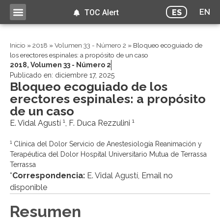
EN
ES
TOC Alert
Inicio
»
2018
»
Volumen 33 - Número 2
»
Bloqueo ecoguiado de
los erectores espinales: a propósito de un caso
2018
,
Volumen 33 - Número 2
Publicado en:
diciembre 17, 2025
Bloqueo ecoguiado de los
erectores espinales: a propósito
de un caso
1
1
E. Vidal Agustí
, F. Duca Rezzulini
1
Clínica del Dolor Servicio de Anestesiología Reanimación y
Terapéutica del Dolor Hospital Universitario Mutua de Terrassa
Terrassa
*
Correspondencia:
E. Vidal Agustí, Email no
disponible
Resumen