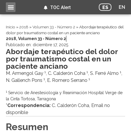
EN
ES
TOC Alert
Inicio
»
2018
»
Volumen 33 - Número 2
»
Abordaje terapéutico del
dolor por traumatismo costal en un paciente anciano
2018
,
Volumen 33 - Número 2
Publicado en:
diciembre 17, 2025
Abordaje terapéutico del dolor
por traumatismo costal en un
paciente anciano
1
1
1
M. Armengol Gay
, C. Calderón Coha
, S. Ferré Almo
,
1
1
N. Gallench Pons
, E. Romero Serrano
1
Servicio de Anestesiología y Reanimación Hospital Verge de
la Cinta Tortosa, Tarragona
*
Correspondencia:
C. Calderón Coha, Email no
disponible
Resumen