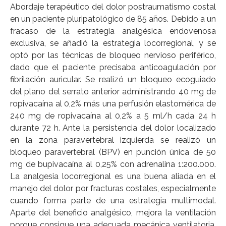
Abordaje terapéutico del dolor postraumatismo costal
en un paciente pluripatológico de 85 años. Debido a un
fracaso de la estrategia analgésica endovenosa
exclusiva, se añadió la estrategia locorregional, y se
optó por las técnicas de bloqueo nervioso periférico,
dado que el paciente precisaba anticoagulación por
fibrilación auricular. Se realizó un bloqueo ecoguiado
del plano del serrato anterior administrando 40 mg de
ropivacaína al 0,2% más una perfusión elastomérica de
240 mg de ropivacaína al 0,2% a 5 ml/h cada 24 h
durante 72 h. Ante la persistencia del dolor localizado
en la zona paravertebral izquierda se realizó un
bloqueo paravertebral (BPV) en punción única de 50
mg de bupivacaína al 0,25% con adrenalina 1:200.000.
La analgesia locorregional es una buena aliada en el
manejo del dolor por fracturas costales, especialmente
cuando forma parte de una estrategia multimodal.
Aparte del beneficio analgésico, mejora la ventilación
porque consigue una adecuada mecánica ventilatoria,