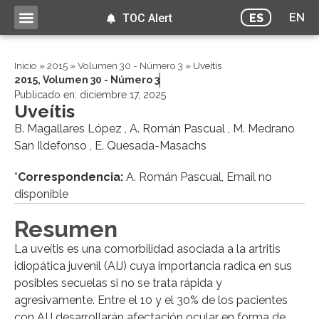
EN
ES
TOC Alert
Inicio
»
2015
»
Volumen 30 - Número 3
»
Uveítis
2015
,
Volumen 30 - Número 3
Publicado en:
diciembre 17, 2025
Uveítis
B. Magallares López , A. Román Pascual , M. Medrano
San Ildefonso , E. Quesada-Masachs
*
Correspondencia:
A. Román Pascual, Email no
disponible
Resumen
La uveítis es una comorbilidad asociada a la artritis
idiopática juvenil (AIJ) cuya importancia radica en sus
posibles secuelas si no se trata rápida y
agresivamente. Entre el 10 y el 30% de los pacientes
con AIJ desarrollarán afectación ocular en forma de