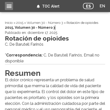
EN
ES
TOC Alert
Inicio
»
2015
»
Volumen 30 - Número 3
»
Rotación de opioides
2015
,
Volumen 30 - Número 3
Publicado en:
diciembre 17, 2025
Rotación de opioides
C. De Barutell Farinós
*
Correspondencia:
C. De Barutell Farinós, Email no
disponible
Resumen
El dolor crónico representa un problema de salud
primordial que merma la calidad de vida del paciente
que lo experimenta. El control del dolor en este tipo de
pacientes es prioritario, y los opioides son la primera
elección. Con la administración cuidadosa por parte del
personal médico y el uso responsable del paciente, el