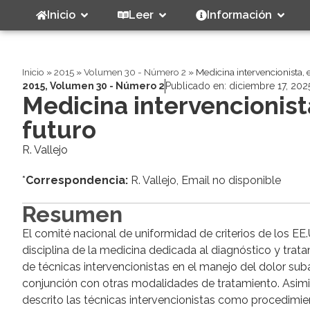
Inicio
Leer
Información
Inicio
»
2015
»
Volumen 30 - Número 2
»
Medicina intervencionista, e
2015
,
Volumen 30 - Número 2
Publicado en:
diciembre 17, 202
Medicina intervencionista
futuro
R. Vallejo
*
Correspondencia:
R. Vallejo, Email no disponible
Resumen
El comité nacional de uniformidad de criterios de los EE
disciplina de la medicina dedicada al diagnóstico y trat
de técnicas intervencionistas en el manejo del dolor sub
conjunción con otras modalidades de tratamiento. Asim
descrito las técnicas intervencionistas como procedimi