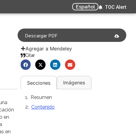
Español
TOC Alert
Descargar PDF
Agregar a Mendeley
Citar
Imágenes
Secciones
Resumen
 una
Contenido
icación
 o en
a
as en