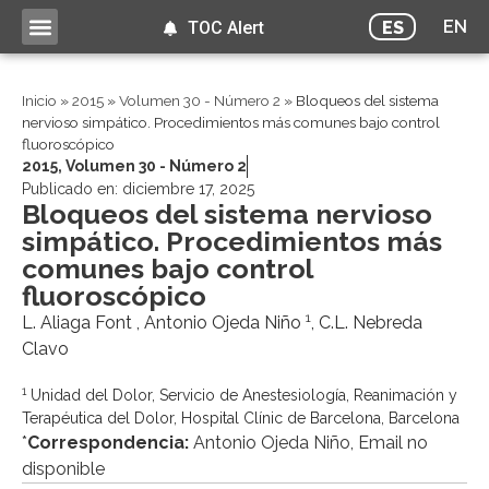
EN
ES
TOC Alert
Inicio
»
2015
»
Volumen 30 - Número 2
»
Bloqueos del sistema
nervioso simpático. Procedimientos más comunes bajo control
fluoroscópico
2015
,
Volumen 30 - Número 2
Publicado en:
diciembre 17, 2025
Bloqueos del sistema nervioso
simpático. Procedimientos más
comunes bajo control
fluoroscópico
1
L. Aliaga Font , Antonio Ojeda Niño
, C.L. Nebreda
Clavo
1
Unidad del Dolor, Servicio de Anestesiología, Reanimación y
Terapéutica del Dolor, Hospital Clínic de Barcelona, Barcelona
*
Correspondencia:
Antonio Ojeda Niño, Email no
disponible