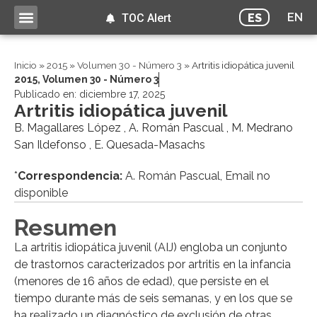
EN
ES
TOC Alert
Inicio
»
2015
»
Volumen 30 - Número 3
»
Artritis idiopática juvenil
2015
,
Volumen 30 - Número 3
Publicado en:
diciembre 17, 2025
Artritis idiopática juvenil
B. Magallares López , A. Román Pascual , M. Medrano
San Ildefonso , E. Quesada-Masachs
*
Correspondencia:
A. Román Pascual, Email no
disponible
Resumen
La artritis idiopática juvenil (AIJ) engloba un conjunto
de trastornos caracterizados por artritis en la infancia
(menores de 16 años de edad), que persiste en el
tiempo durante más de seis semanas, y en los que se
ha realizado un diagnóstico de exclusión de otras