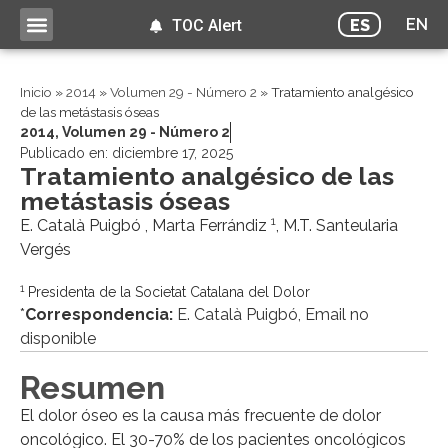
EN
ES
TOC Alert
Inicio
»
2014
»
Volumen 29 - Número 2
»
Tratamiento analgésico
de las metástasis óseas
2014
,
Volumen 29 - Número 2
Publicado en:
diciembre 17, 2025
Tratamiento analgésico de las
metástasis óseas
1
E. Català Puigbó , Marta Ferrándiz
, M.T. Santeularia
Vergés
1
Presidenta de la Societat Catalana del Dolor
*
Correspondencia:
E. Català Puigbó, Email no
disponible
Resumen
El dolor óseo es la causa más frecuente de dolor
oncológico. El 30-70% de los pacientes oncológicos