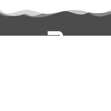
permanyer@permanyer.com
www.permanyer.com
Mallorca, 310
08037 Barcelona (España)
ENLACES RECURRENTES
Número actual
Archivo