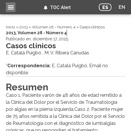
EN
ES
TOC Alert
Inicio
»
2013
»
Volumen 28 - Número 4
»
Casos clínicos
2013
,
Volumen 28 - Número 4
Publicado en:
diciembre 17, 2025
Casos clínicos
E. Català Puigbó , M. V. Ribera Canudas
*
Correspondencia:
E. Català Puigbó, Email no
disponible
Resumen
Caso 1. Paciente varón de 48 años de edad remitido a
la Clínica del Dolor por el Servicio de Traumatología
por algias en la pierna izquierda.Caso 2. Paciente mujer
de 75 años remitida a la Clínica del Dolor por el Servicio
de Reumatología con el diagnóstico de lumbalgias
crónicas, que no respondían al tratamiento