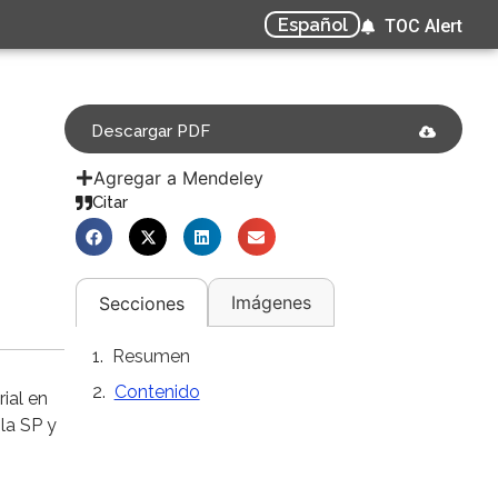
Español
TOC Alert
Descargar PDF
Agregar a Mendeley
Citar
Imágenes
Secciones
Resumen
Contenido
ial en
 la SP y