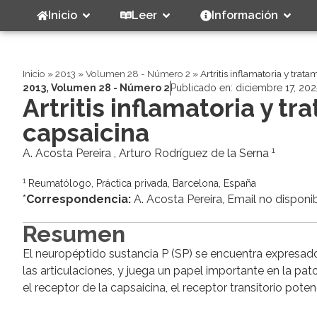
Inicio
Leer
Información
Inicio
»
2013
»
Volumen 28 - Número 2
»
Artritis inflamatoria y trat
2013
,
Volumen 28 - Número 2
Publicado en:
diciembre 17, 202
Artritis inflamatoria y t
capsaicina
1
A. Acosta Pereira , Arturo Rodríguez de la Serna
1
Reumatólogo, Práctica privada, Barcelona, España
*
Correspondencia:
A. Acosta Pereira, Email no disponi
Resumen
El neuropéptido sustancia P (SP) se encuentra expresado
las articulaciones, y juega un papel importante en la patog
el receptor de la capsaicina, el receptor transitorio poten