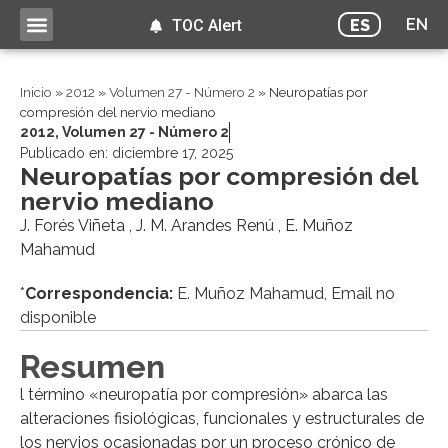
EN
ES
TOC Alert
Inicio
»
2012
»
Volumen 27 - Número 2
»
Neuropatías por
compresión del nervio mediano
2012
,
Volumen 27 - Número 2
Publicado en:
diciembre 17, 2025
Neuropatías por compresión del
nervio mediano
J. Forés Viñeta , J. M. Arandes Renú , E. Muñoz
Mahamud
*
Correspondencia:
E. Muñoz Mahamud, Email no
disponible
Resumen
l término «neuropatía por compresión» abarca las
alteraciones fisiológicas, funcionales y estructurales de
los nervios ocasionadas por un proceso crónico de