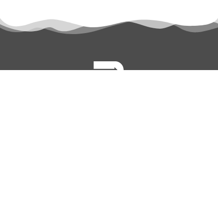
permanyer@permanyer.com
www.permanyer.com
Mallorca, 310
08037 Barcelona (España)
ENLACES RECURRENTES
Número actual
Archivo