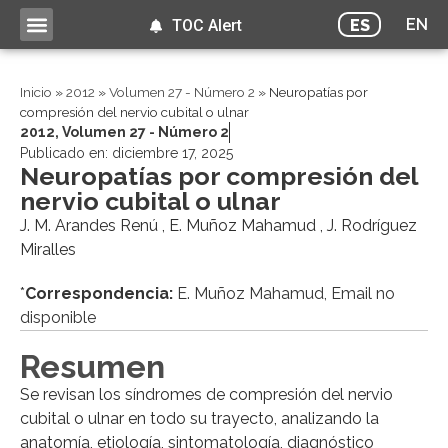
EN
ES
TOC Alert
Inicio
»
2012
»
Volumen 27 - Número 2
»
Neuropatías por
compresión del nervio cubital o ulnar
2012
,
Volumen 27 - Número 2
Publicado en:
diciembre 17, 2025
Neuropatías por compresión del
nervio cubital o ulnar
J. M. Arandes Renú , E. Muñoz Mahamud , J. Rodríguez
Miralles
*
Correspondencia:
E. Muñoz Mahamud, Email no
disponible
Resumen
Se revisan los síndromes de compresión del nervio
cubital o ulnar en todo su trayecto, analizando la
anatomía, etiología, sintomatología, diagnóstico