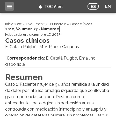
EN
ES
TOC Alert
Inicio
»
2012
»
Volumen 27 - Número 2
»
Casos clínicos
2012
,
Volumen 27 - Número 2
Publicado en:
diciembre 17, 2025
Casos clínicos
E. Català Puigbó , M. V. Ribera Canudas
*
Correspondencia:
E. Català Puigbó, Email no
disponible
Resumen
Caso 1: Paciente mujer de 94 años remitida a la unidad
de dolor por intensa omalgia izquierda que conllevaba
gran impotencia funcional.Destaca como
antecedentes patológicos: hiper­ten­sión arterial
controlada con medicación (nimodipino y enalapril) y
operación de catataras bilateral sin problemas.Caso 2: