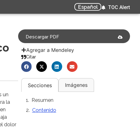
Español
TOC Alert
Descargar PDF
co
Agregar a Mendeley
Citar
Imágenes
Secciones
s un
Resumen
ra la
 en
Contenido
baja
l dolor