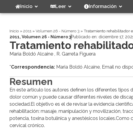
Inicio
Leer
Información
Inicio
»
2011
»
Volumen 26 - Número 3
»
Tratamiento rehabilitador e
2011
,
Volumen 26 - Número 3
Publicado en:
diciembre 17, 202
Tratamiento rehabilitador
Maria Boldó Alcaine , R. Garreta Figuera
*
Correspondencia:
Maria Boldó Alcaine, Email no disp
Resumen
En este artículo los autores definen los diferentes tipos 
dolor común y puede causar diferentes niveles de discap
sociedad.El objetivo es el de revisar la evidencia científ
rehabilitación: masaje, manipulación y movilización, tracc
potencia, toxina botulínica y anestésicos locales.Como 
cervical crónico.