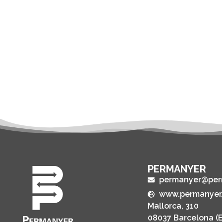
PERMANYER
permanyer@per
www.permanyer
Mallorca, 310
08037 Barcelona (