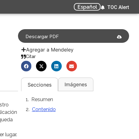
Español
TOC Alert
Descargar PDF
Agregar a Mendeley
Citar
Imágenes
Secciones
Resumen
stro
Contenido
licación
squeda
r lugar.