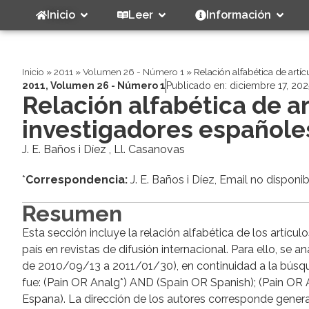
Inicio
Leer
Información
Inicio
»
2011
»
Volumen 26 - Número 1
»
Relación alfabética de artí
2011
,
Volumen 26 - Número 1
Publicado en:
diciembre 17, 202
Relación alfabética de a
investigadores españole
J. E. Baños i Díez , Ll. Casanovas
*
Correspondencia:
J. E. Baños i Díez, Email no disponib
Resumen
Esta sección incluye la relación alfabética de los artíc
país en revistas de difusión internacional. Para ello, s
de 2010/09/13 a 2011/01/30), en continuidad a la búsque
fue: (Pain OR Analg*) AND (Spain OR Spanish); (Pain OR
Espana). La dirección de los autores corresponde general