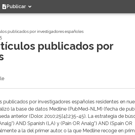
Publicar
culos publicados por investigadores españoles
5
rtículos publicados por
s
le
ulos publicados por investigadores españoles residentes en nue
e analizó la base de datos Medline (PubMed-NLM) (fecha de pub
da anterior (Dolor. 2010;25[4]:235-45). La estrategia de bú
 Analg*) AND Spanish (LA) y (Pain OR Analg*) AND (Spain OR
mente a la del primer autor, o la que Medline recoge en prime