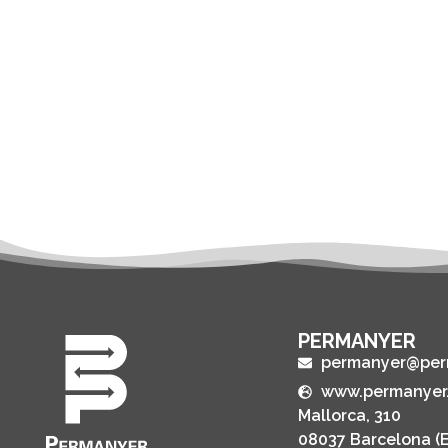
PERMANYER
permanyer@per
www.permanyer
Mallorca, 310
08037 Barcelona (