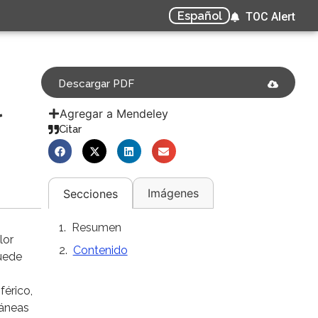
Español
TOC Alert
Descargar PDF
l
Agregar a Mendeley
Citar
Imágenes
Secciones
Resumen
lor
Contenido
puede
férico,
táneas