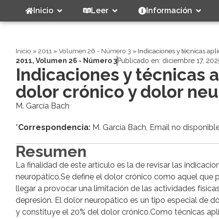
Inicio
Leer
Información
Inicio
»
2011
»
Volumen 26 - Número 3
»
Indicaciones y técnicas apl
2011
,
Volumen 26 - Número 3
Publicado en:
diciembre 17, 202
Indicaciones y técnicas 
dolor crónico y dolor ne
M. García Bach
*
Correspondencia:
M. García Bach, Email no disponibl
Resumen
La finalidad de este artículo es la de revisar las indicac
neuropático.Se define el dolor crónico como aquel que p
llegar a provocar una limitación de las actividades físi
depresión. El dolor neuropático es un tipo especial de do
y constituye el 20% del dolor crónico.Como técnicas apl