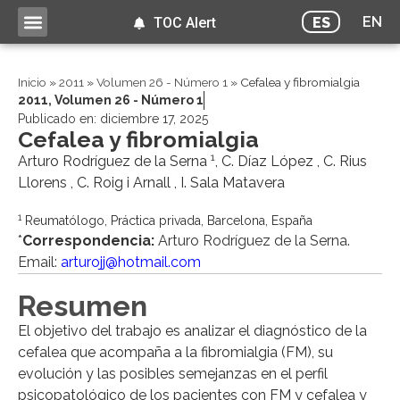
EN
ES
TOC Alert
Inicio
»
2011
»
Volumen 26 - Número 1
»
Cefalea y fibromialgia
2011
,
Volumen 26 - Número 1
Publicado en:
diciembre 17, 2025
Cefalea y fibromialgia
1
Arturo Rodríguez de la Serna
, C. Díaz López , C. Rius
Llorens , C. Roig i Arnall , I. Sala Matavera
1
Reumatólogo, Práctica privada, Barcelona, España
*
Correspondencia:
Arturo Rodríguez de la Serna.
Email:
arturojj@hotmail.com
Resumen
El objetivo del trabajo es analizar el diagnóstico de la
cefalea que acompaña a la fibromialgia (FM), su
evolución y las posibles semejanzas en el perfil
psicopatológico de los pacientes con FM y cefalea y