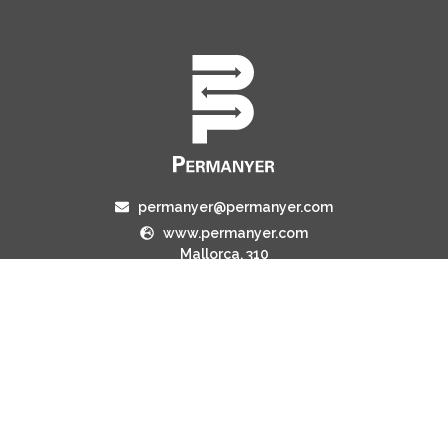
permanyer@permanyer.com
www.permanyer.com
Mallorca, 310
08037 Barcelona (España)
ENLACES RECURRENTES
Número actual
Archivo
Contacto