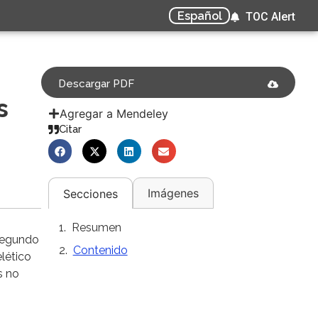
Español
TOC Alert
Descargar PDF
s
Agregar a Mendeley
Citar
Imágenes
Secciones
Resumen
 segundo
Contenido
lético
s no