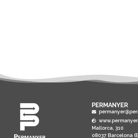
PERMANYER
permanyer@per
www.permanyer
Mallorca, 310
08037 Barcelona (