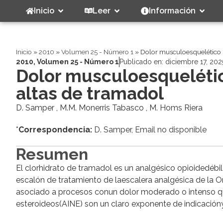
Inicio
Leer
Información
Inicio
»
2010
»
Volumen 25 - Número 1
»
Dolor musculoesquelético 
2010
,
Volumen 25 - Número 1
Publicado en:
diciembre 17, 202
Dolor musculoesquelétic
altas de tramadol
D. Samper , M.M. Monerris Tabasco , M. Homs Riera
*
Correspondencia:
D. Samper, Email no disponible
Resumen
El clorhidrato de tramadol es un analgésico opioidedébi
escalón de tratamiento de laescalera analgésica de la 
asociado a procesos conun dolor moderado o intenso qu
esteroideos(AINE) son un claro exponente de indicacióny 