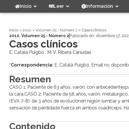
Inicio
Leer
Información
Inicio
»
2010
»
Volumen 25 - Número 2
»
Casos clínicos
2010
,
Volumen 25 - Número 2
Publicado en:
diciembre 17, 202
Casos clínicos
E. Català Puigbó , M. V. Ribera Canudas
*
Correspondencia:
E. Català Puigbó, Email no disponib
Resumen
CASO 1: Paciente de 63 años, varón, con antecedentespat
la cara.CASO 2: Paciente de 58 años, varón, metalúrgico,
(EVA 7-8), de 3 años de evoluciónen región lumbar y a
sensación de pérdidade fuerza en ambos cuádriceps. Habí
Contenido