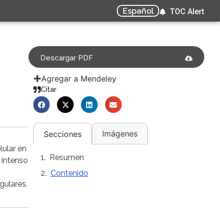
Español
TOC Alert
Descargar PDF
Agregar a Mendeley
Citar
Imágenes
Secciones
lular en
Resumen
 intenso
Contenido
gulares.