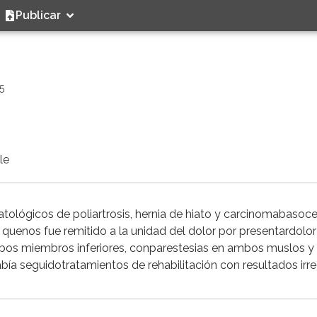
Publicar
5
le
ológicos de poliartrosis, hernia de hiato y carcinomabasoce
 quenos fue remitido a la unidad del dolor por presentardolor
mbos miembros inferiores, conparestesias en ambos muslos y
a seguidotratamientos de rehabilitación con resultados irre