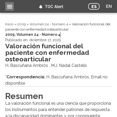
EN
ES
TOC Alert
Inicio
»
2009
»
Volumen 24 - Número 4
»
Valoración funcional del
paciente con enfermedad osteoarticular
2009
,
Volumen 24 - Número 4
Publicado en:
diciembre 17, 2025
Valoración funcional del
paciente con enfermedad
osteoarticular
H. Bascuñana Ambrós , M.J. Nadal Castells
*
Correspondencia:
H. Bascuñana Ambrós, Email no
disponible
Resumen
La valoración funcional es una ciencia que proporciona
los instrumentos para entender patrones de respuesta
a la discapacidad dominantes y, por consiguiente,