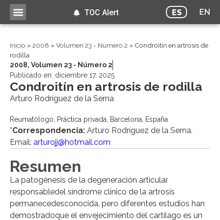
EN
ES
TOC Alert
Inicio
»
2008
»
Volumen 23 - Número 2
»
Condroitín en artrosis de
rodilla
2008
,
Volumen 23 - Número 2
Publicado en:
diciembre 17, 2025
Condroitín en artrosis de rodilla
Arturo Rodríguez de la Serna
Reumatólogo, Práctica privada, Barcelona, España
*
Correspondencia:
Arturo Rodríguez de la Serna.
Email:
arturojj@hotmail.com
Resumen
La patogénesis de la degeneración articular
responsabledel síndrome clínico de la artrosis
permanecedesconocida, pero diferentes estudios han
demostradoque el envejecimiento del cartílago es un