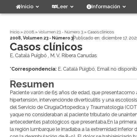
Inicio
Leer
Información
Inicio
»
2008
»
Volumen 23 - Número 3
»
Casos clínicos
2008
,
Volumen 23 - Número 3
Publicado en:
diciembre 17, 202
Casos clínicos
E. Català Puigbó , M. V. Ribera Canudas
*
Correspondencia:
E. Català Puigbó, Email no disponib
Resumen
Paciente varón de 65 años de edad, que presentacomo an
hipertensión, intervenciónde diverticulitis y una escoli
del Servicio de CirugíaOrtopedica y Traumatología (COT) 
yaque no consideraban al paciente tributario de unainter
antecedentes patológicos que presentaba.En la primera v
la región lumbarque le irradiaba a la extremidad inferi
con la deambulación de 8-9). El dolor se habíainiciado 