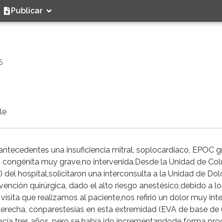
Publicar
5
le
tecedentes una insuficiencia mitral, soplocardíaco, EPOC g
osis congénita muy grave,no intervenida.Desde la Unidad de C
del hospital,solicitaron una interconsulta a la Unidad de Dolo
vención quirúrgica, dado el alto riesgo anestésico,debido a lo
isita que realizamos al paciente,nos refirió un dolor muy int
or derecha, conparestesias en esta extremidad (EVA de base de
hacía tres años, pero se había ido incrementandode forma prog