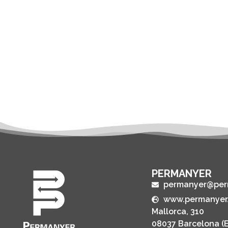
PERMANYER
permanyer@per
www.permanyer
Mallorca, 310
08037 Barcelona (