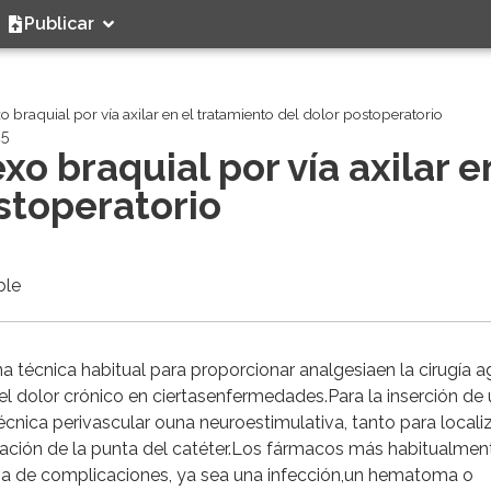
Publicar
 braquial por vía axilar en el tratamiento del dolor postoperatorio
25
o braquial por vía axilar e
stoperatorio
ble
na técnica habitual para proporcionar analgesiaen la cirugía a
el dolor crónico en ciertasenfermedades.Para la inserción de
écnica perivascular ouna neuroestimulativa, tanto para localiz
uación de la punta del catéter.Los fármacos más habitualmen
ncia de complicaciones, ya sea una infección,un hematoma o