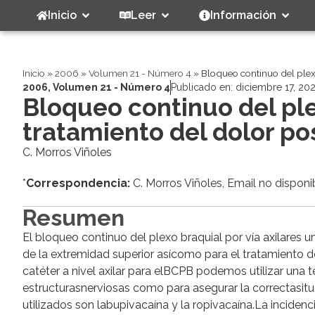
Inicio
Leer
Información
Inicio
»
2006
»
Volumen 21 - Número 4
»
Bloqueo continuo del plexo
2006
,
Volumen 21 - Número 4
Publicado en:
diciembre 17, 20
Bloqueo continuo del plex
tratamiento del dolor po
C. Morros Viñoles
*
Correspondencia:
C. Morros Viñoles, Email no disponi
Resumen
El bloqueo continuo del plexo braquial por vía axilares u
de la extremidad superior asícomo para el tratamiento d
catéter a nivel axilar para elBCPB podemos utilizar una t
estructurasnerviosas como para asegurar la correctasit
utilizados son labupivacaína y la ropivacaína.La incide