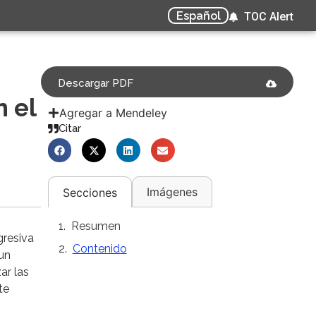
Español
TOC Alert
Descargar PDF
n el
Agregar a Mendeley
Citar
Imágenes
Secciones
Resumen
gresiva
Contenido
 un
ar las
te