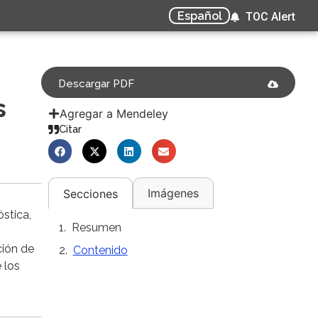
Español
TOC Alert
Descargar PDF
s
Agregar a Mendeley
Citar
Imágenes
Secciones
óstica,
Resumen
ción de
Contenido
 los