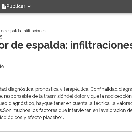
Publicar
de espalda: infiltraciones
25
r de espalda: infiltracione
le
idad diagnóstica, pronóstica y terapéutica. Confinalidad diagn
 responsable de la trasmisióndel dolor y que la nocicepción
ueo diagnóstico, hayque tener en cuenta la técnica, la valora
os.Son muchos los factores que intervienen en lavaloración de
sicológicos y efecto placebo1.