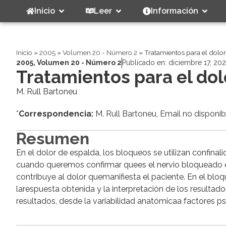
Inicio
Leer
Información
Inicio
»
2005
»
Volumen 20 - Número 2
»
Tratamientos para el dolor 
2005
,
Volumen 20 - Número 2
Publicado en:
diciembre 17, 20
Tratamientos para el dolo
M. Rull Bartoneu
*
Correspondencia:
M. Rull Bartoneu, Email no disponib
Resumen
En el dolor de espalda, los bloqueos se utilizan confinal
cuando queremos confirmar quees el nervio bloqueado el
contribuye al dolor quemanifiesta el paciente. En el bloq
larespuesta obtenida y la interpretación de los resultad
resultados, desde la variabilidad anatómicaa factores p