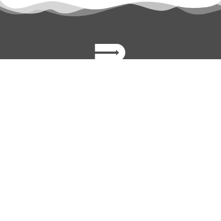
permanyer@permanyer.com
www.permanyer.com
Mallorca, 310
08037 Barcelona (España)
ENLACES RECURRENTES
Número actual
Archivo
Contacto