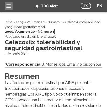
EN
ES
TOC Alert
Inicio
»
2005
»
Volumen 20 - Número 1
»
Celecoxib; tolerabilidad
y seguridad gastrointestinal
2005
,
Volumen 20 - Número 1
Publicado en:
diciembre 17, 2025
Celecoxib; tolerabilidad y
seguridad gastrointestinal
J. Monés Xiol
*
Correspondencia:
J. Monés Xiol, Email no disponible
Resumen
La afectación gastrointestinal por AINE presenta
tresapartados: dispepsia, lesiones mucosas y
hemorragias.Los AINE tipo Coxib que inhiben solo la
COX-2 poseenuna tasa menor de complicaciones a
nivel gastrointestinal.Los resultados de una revisión de