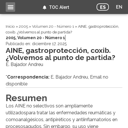
EN
ES
TOC Alert
Inicio
»
2005
»
Volumen 20 - Número 1
»
AINE, gastroprotección,
coxib. ¿Volvemos al punto de partida?
2005
,
Volumen 20 - Número 1
Publicado en:
diciembre 17, 2025
AINE, gastroprotección, coxib.
¿Volvemos al punto de partida?
E. Bajador Andreu
*
Correspondencia:
E. Bajador Andreu, Email no
disponible
Resumen
Los AINE no selectivos son ampliamente
utilizadospara tratar las enfermedades reumáticas y
comoanalgésicos, antipiréticos y antiinflamatorios en
procesosagudos. Sin embargo, su uso viene