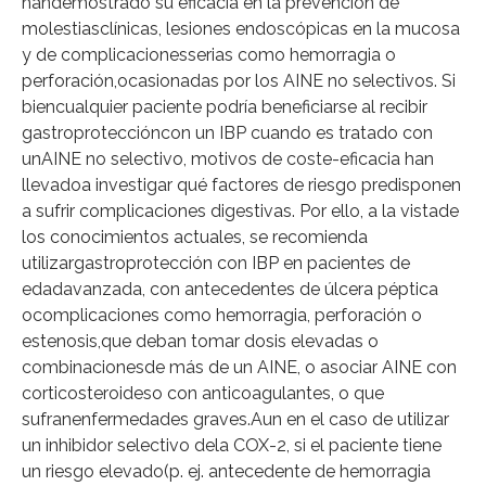
handemostrado su eficacia en la prevención de
molestiasclínicas, lesiones endoscópicas en la mucosa
y de complicacionesserias como hemorragia o
perforación,ocasionadas por los AINE no selectivos. Si
biencualquier paciente podría beneficiarse al recibir
gastroproteccióncon un IBP cuando es tratado con
unAINE no selectivo, motivos de coste-eficacia han
llevadoa investigar qué factores de riesgo predisponen
a sufrir complicaciones digestivas. Por ello, a la vistade
los conocimientos actuales, se recomienda
utilizargastroprotección con IBP en pacientes de
edadavanzada, con antecedentes de úlcera péptica
ocomplicaciones como hemorragia, perforación o
estenosis,que deban tomar dosis elevadas o
combinacionesde más de un AINE, o asociar AINE con
corticosteroideso con anticoagulantes, o que
sufranenfermedades graves.Aun en el caso de utilizar
un inhibidor selectivo dela COX-2, si el paciente tiene
un riesgo elevado(p. ej. antecedente de hemorragia