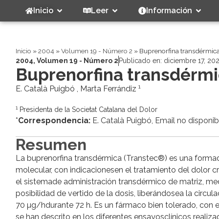
Inicio
Leer
Información
Inicio
»
2004
»
Volumen 19 - Número 2
»
Buprenorfina transdérmic
2004
,
Volumen 19 - Número 2
Publicado en:
diciembre 17, 20
Buprenorfina transdérmi
1
E. Català Puigbó , Marta Ferrándiz
1
Presidenta de la Societat Catalana del Dolor
*
Correspondencia:
E. Català Puigbó, Email no disponib
Resumen
La buprenorfina transdérmica (Transtec®) es una forma
molecular, con indicacionesen el tratamiento del dolor
el sistemade administración transdérmico de matriz, med
posibilidad de vertido de la dosis, liberándosea la circul
70 µg/hdurante 72 h. Es un fármaco bien tolerado, con e
se han descrito en los diferentes ensayosclínicos real