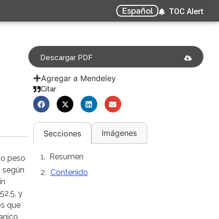
Español
TOC Alert
Descargar PDF
Agregar a Mendeley
Citar
Imágenes
Secciones
Resumen
jo peso
o según
Contenido
in
52,5, y
os que
anico