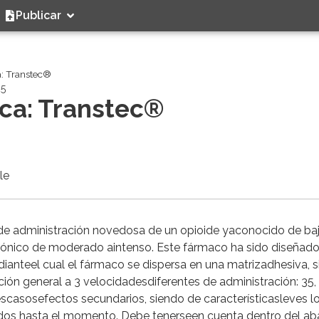
Publicar
a: Transtec®
25
ca: Transtec®
le
de administración novedosa de un opioide yaconocido de ba
 crónico de moderado aintenso. Este fármaco ha sido diseñad
ianteel cual el fármaco se dispersa en una matrizadhesiva, s
ación general a 3 velocidadesdiferentes de administración: 35, 
scasosefectos secundarios, siendo de característicasleves l
izados hasta el momento. Debe tenerseen cuenta dentro del ab