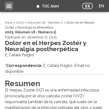
EN
ES
TOC Alert
Inicio
»
2003
»
Volumen 18 - Número 2
»
Dolor en el Herpes
Zoster y Neuralgia postherpética
2003
,
Volumen 18 - Número 2
Publicado en:
diciembre 17, 2025
Dolor en el Herpes Zoster y
Neuralgia postherpética
E. Català Puigbó
*
Correspondencia:
E. Català Puigbó, Email no
disponible
Resumen
El Herpes Zoster (HZ) es una enfermedad infecciosa
provocada por el virus varicela zoster (VVZ),
responsable también de la varicela, que suele ser la
manifestación de la infección primaria del virus y suele