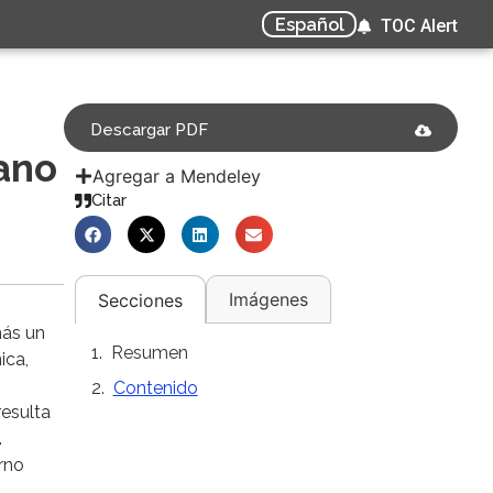
Español
TOC Alert
Descargar PDF
ano
Agregar a Mendeley
Citar
Imágenes
Secciones
más un
Resumen
ica,
o
Contenido
resulta
.
rno