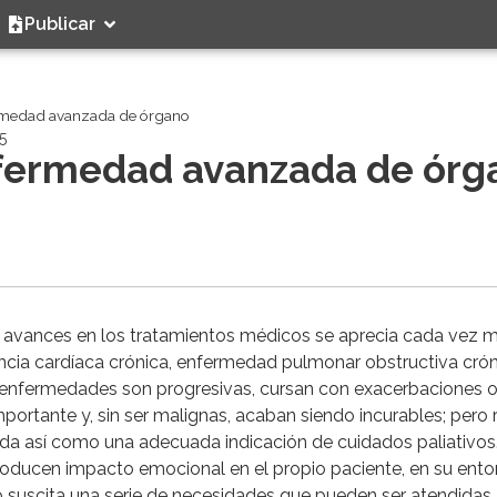
Publicar
ermedad avanzada de órgano
5
nfermedad avanzada de órg
s avances en los tratamientos médicos se aprecia cada vez 
encia cardíaca crónica, enfermedad pulmonar obstructiva crón
tas enfermedades son progresivas, cursan con exacerbaciones 
rtante y, sin ser malignas, acaban siendo incurables; pero 
zada así como una adecuada indicación de cuidados paliativos
producen impacto emocional en el propio paciente, en su ento
llo suscita una serie de necesidades que pueden ser atendidas