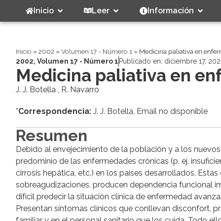
Inicio
Leer
Información
Inicio
»
2002
»
Volumen 17 - Número 1
»
Medicina paliativa en enf
2002
,
Volumen 17 - Número 1
Publicado en:
diciembre 17, 202
Medicina paliativa en e
J. J. Botella , R. Navarro
*
Correspondencia:
J. J. Botella, Email no disponible
Resumen
Debido al envejecimiento de la población y a los nuevo
predominio de las enfermedades crónicas (p. ej. insufici
cirrosis hepática, etc.) en los países desarrollados. Es
sobreagudizaciones, producen dependencia funcional impo
difícil predecir la situación clínica de enfermedad avan
Presentan síntomas clínicos que conllevan disconfort, 
familiar y en el personal sanitario que los cuida. Todo e