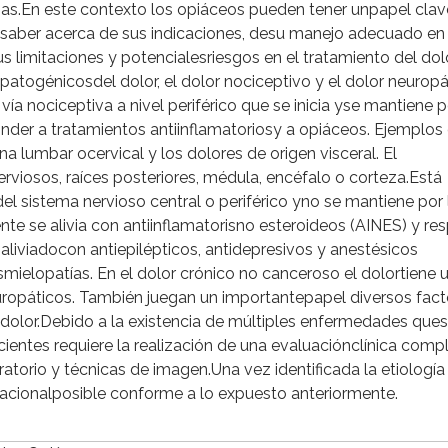
apias.En este contexto los opiáceos pueden tener unpapel clav
 saber acerca de sus indicaciones, desu manejo adecuado en
s limitaciones y potencialesriesgos en el tratamiento del dol
patogénicosdel dolor, el dolor nociceptivo y el dolor neuropá
vía nociceptiva a nivel periférico que se inicia yse mantiene p
der a tratamientos antiinflamatoriosy a opiáceos. Ejemplos
a lumbar ocervical y los dolores de origen visceral. El
erviosos, raíces posteriores, médula, encéfalo o corteza.Está
el sistema nervioso central o periférico yno se mantiene por 
ente se alivia con antiinflamatorisno esteroideos (AINES) y r
liviadocon antiepilépticos, antidepresivos y anestésicos
asmielopatías. En el dolor crónico no canceroso el dolortiene 
uropáticos. También juegan un importantepapel diversos fact
 dolor.Debido a la existencia de múltiples enfermedades que
ientes requiere la realización de una evaluaciónclínica comp
orio y técnicas de imagen.Una vez identificada la etiología 
cionalposible conforme a lo expuesto anteriormente.