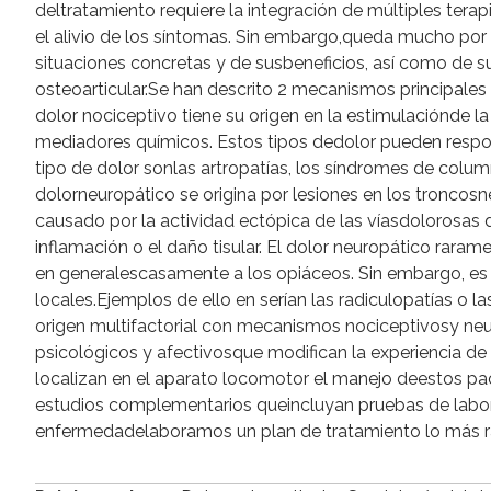
deltratamiento requiere la integración de múltiples ter
el alivio de los síntomas. Sin embargo,queda mucho por
situaciones concretas y de susbeneficios, así como de su
osteoarticular.Se han descrito 2 mecanismos principales 
dolor nociceptivo tiene su origen en la estimulaciónde la 
mediadores químicos. Estos tipos dedolor pueden respon
tipo de dolor sonlas artropatías, los síndromes de column
dolorneuropático se origina por lesiones en los troncosn
causado por la actividad ectópica de las víasdolorosas d
inflamación o el daño tisular. El dolor neuropático raram
en generalescasamente a los opiáceos. Sin embargo, es a
locales.Ejemplos de ello en serían las radiculopatías o l
origen multifactorial con mecanismos nociceptivosy ne
psicológicos y afectivosque modifican la experiencia de
localizan en el aparato locomotor el manejo deestos pac
estudios complementarios queincluyan pruebas de laborat
enfermedadelaboramos un plan de tratamiento lo más ra