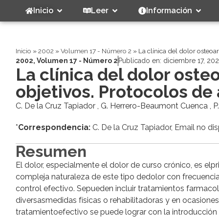
Inicio
Leer
Información
Inicio
»
2002
»
Volumen 17 - Número 2
»
La clínica del dolor osteoar
2002
,
Volumen 17 - Número 2
Publicado en:
diciembre 17, 20
La clínica del dolor osteo
objetivos. Protocolos de
C. De la Cruz Tapiador , G. Herrero-Beaumont Cuenca , P.
*
Correspondencia:
C. De la Cruz Tapiador, Email no di
Resumen
El dolor, especialmente el dolor de curso crónico, es el
compleja naturaleza de este tipo dedolor con frecuenci
control efectivo. Sepueden incluir tratamientos farmac
diversasmedidas físicas o rehabilitadoras y en ocasione
tratamientoefectivo se puede lograr con la introducción