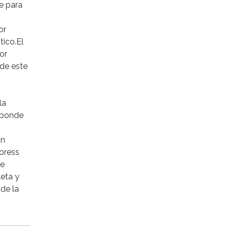
e para
or
tico.El
or
 de este
la
esponde
un
oress
se
leta y
de la