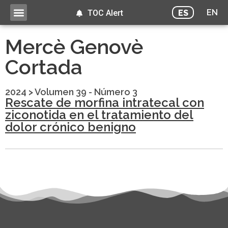
EN
ES
TOC Alert
Mercè Genovè
Cortada
2024
>
Volumen 39 - Número 3
Rescate de morfina intratecal con
ziconotida en el tratamiento del
dolor crónico benigno