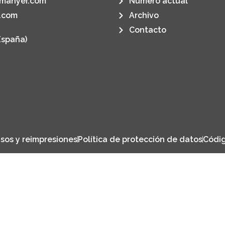
manyer.com
Número actual
.com
Archivo
Contacto
España)
sos y reimpresiones
Política de protección de datos
Códig