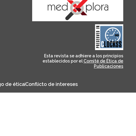
and for its stakeholders.
publications, governed by
based scholary
term survival of web-
that ensures the long-
CLOCKSS is a dak archive
Esta revista se adhiere a los principios
establecidos por el
Comité de Ética de
Publicaciones
o de ética
Conflicto de intereses