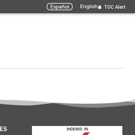
English
Español
TOC Alert
ES