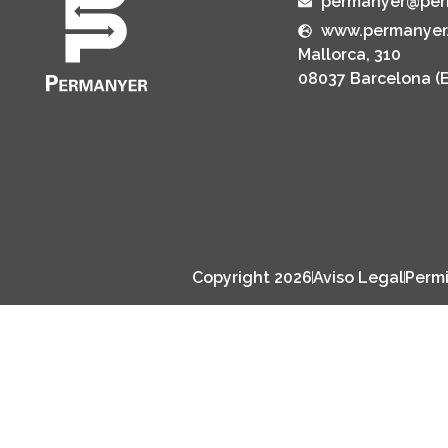
permanyer@per
www.permanyer
Mallorca, 310
08037 Barcelona (
Copyright 2026
Aviso Legal
Permi